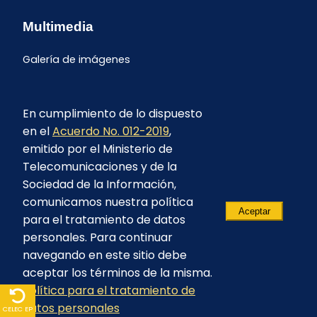
Multimedia
Galería de imágenes
En cumplimiento de lo dispuesto
en el
Acuerdo No. 012-2019
,
emitido por el Ministerio de
Telecomunicaciones y de la
Sociedad de la Información,
comunicamos nuestra política
Aceptar
para el tratamiento de datos
personales. Para continuar
navegando en este sitio debe
aceptar los términos de la misma.
Política para el tratamiento de
© 2023 - CELEC EP - Todos los derechos
datos personales
reservados
CELEC EP