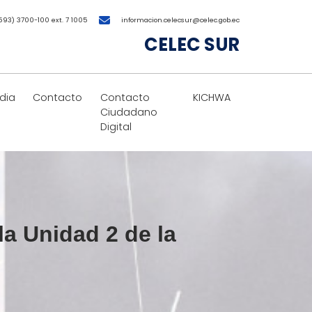
593) 3700-100 ext. 7 1005
informacion.celecsur@celec.gob.ec
CELEC SUR
dia
Contacto
Contacto
KICHWA
Ciudadano
Digital
a Unidad 2 de la