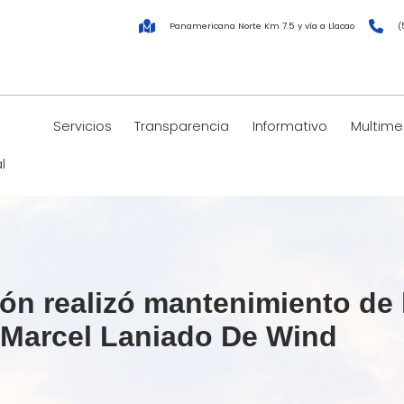
Panamericana Norte Km 7.5 y vía a Llacao
(
Servicios
Transparencia
Informativo
Multime
l
n realizó mantenimiento de l
a Marcel Laniado De Wind