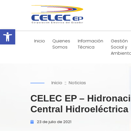
Abrir barra de herramientas
Inicio
Quienes
Información
Gestión
Somos
Técnica
Social y
Ambienta
::
Inicio
Noticias
CELEC EP – Hidronació
Central Hidroeléctric
23 de
julio de
2021