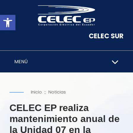
Abrir barra de herramientas
CELEC SUR
MENÚ
::
Inicio
Noticias
CELEC EP realiza
mantenimiento anual de
la Unidad 07 en la