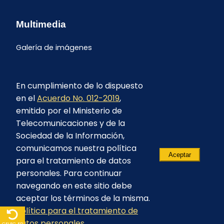
Multimedia
Galería de imágenes
En cumplimiento de lo dispuesto
en el
Acuerdo No. 012-2019
,
emitido por el Ministerio de
Telecomunicaciones y de la
Sociedad de la Información,
comunicamos nuestra política
Aceptar
para el tratamiento de datos
personales. Para continuar
navegando en este sitio debe
aceptar los términos de la misma.
Política para el tratamiento de
© 2023 - CELEC EP - Todos los derechos
datos personales
reservados
CELEC EP