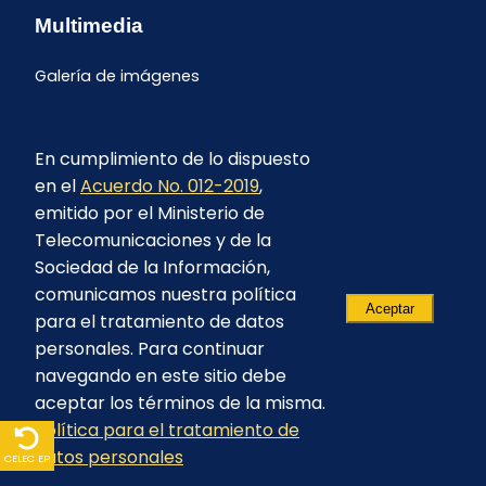
Multimedia
Galería de imágenes
En cumplimiento de lo dispuesto
en el
Acuerdo No. 012-2019
,
emitido por el Ministerio de
Telecomunicaciones y de la
Sociedad de la Información,
comunicamos nuestra política
Aceptar
para el tratamiento de datos
personales. Para continuar
navegando en este sitio debe
aceptar los términos de la misma.
© 2023 - CELEC EP - Todos los derechos
Política para el tratamiento de
reservados
datos personales
CELEC EP