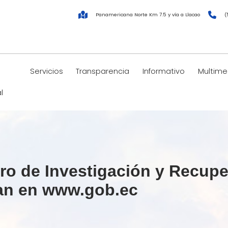
Panamericana Norte Km 7.5 y vía a Llacao
(
Servicios
Transparencia
Informativo
Multime
l
tro de Investigación y Recup
ran en www.gob.ec