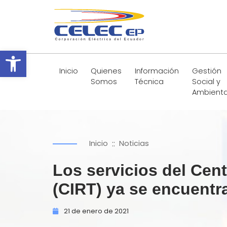
Abrir barra de herramientas
Inicio
Quienes
Información
Gestión
Somos
Técnica
Social y
Ambienta
::
Inicio
Noticias
Los servicios del Cen
(CIRT) ya se encuent
21 de
enero de
2021