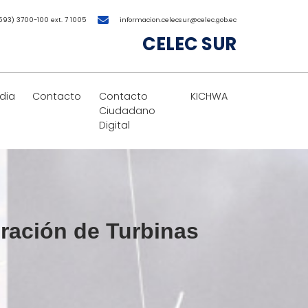
593) 3700-100 ext. 7 1005
informacion.celecsur@celec.gob.ec
CELEC SUR
dia
Contacto
Contacto
KICHWA
Ciudadano
Digital
eración de Turbinas