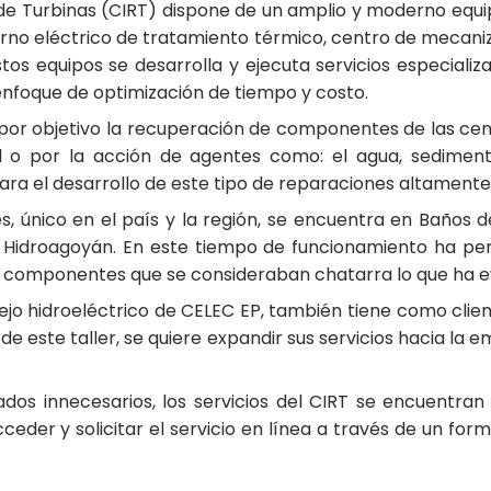
de Turbinas (CIRT) dispone de un amplio y moderno equip
orno eléctrico de tratamiento térmico, centro de mecaniz
s equipos se desarrolla y ejecuta servicios especializ
 enfoque de optimización de tiempo y costo.
ne por objetivo la recuperación de componentes de las ce
l o por la acción de agentes como: el agua, sediment
ra el desarrollo de este tipo de reparaciones altamente
es, único en el país y la región, se encuentra en Baños
 Hidroagoyán. En este tiempo de funcionamiento ha per
sos componentes que se consideraban chatarra lo que ha 
lejo hidroeléctrico de CELEC EP, también tiene como clie
 de este taller, se quiere expandir sus servicios hacia la
slados innecesarios, los servicios del CIRT se encuentra
eder y solicitar el servicio en línea a través de un form