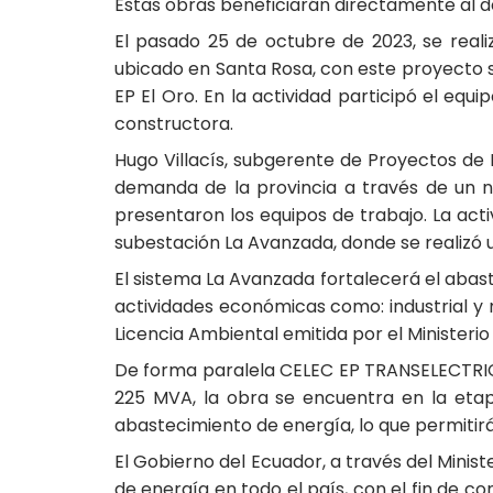
Estas obras beneficiarán directamente al des
El pasado 25 de octubre de 2023, se reali
ubicado en Santa Rosa, con este proyecto se
EP El Oro. En la actividad participó el eq
constructora.
Hugo Villacís, subgerente de Proyectos de
demanda de la provincia a través de un n
presentaron los equipos de trabajo. La activ
subestación La Avanzada, donde se realizó u
El sistema La Avanzada fortalecerá el abast
actividades económicas como: industrial y m
Licencia Ambiental emitida por el Ministeri
De forma paralela CELEC EP TRANSELECTRIC 
225 MVA, la obra se encuentra en la etap
abastecimiento de energía, lo que permitirá
El Gobierno del Ecuador, a través del Mini
de energía en todo el país, con el fin de c