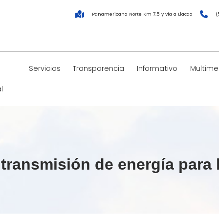
Panamericana Norte Km 7.5 y vía a Llacao
(
Servicios
Transparencia
Informativo
Multime
l
transmisión de energía para l