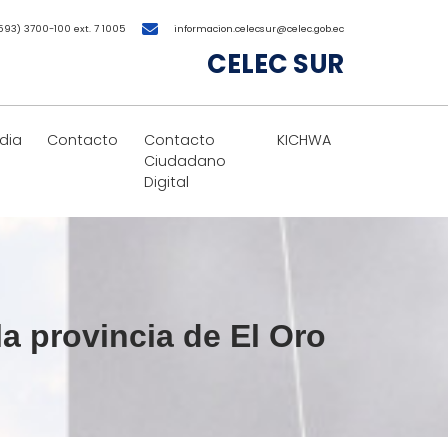
593) 3700-100 ext. 7 1005
informacion.celecsur@celec.gob.ec
CELEC SUR
dia
Contacto
Contacto
KICHWA
Ciudadano
Digital
a provincia de El Oro