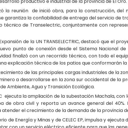
arrollo productivo e industrial de la provincia de El Oro.
zó la reunión de inició obra, para la construcción, del
 garantiza la confiabilidad de entrega del servicio de t
uipo técnico de Transelectric, conjuntamente con represe
 Expansión de la UN TRANSELECTRIC, destacó que el proye
uevo punto de conexión desde el Sistema Nacional de 
idad finalizó con un recorrido técnico, con todo el equipo
na explicación técnica de los patios que conformarán la in
ecimiento de las principales cargas industriales de la zon
inero a desarrollarse en la zona sur occidental de la pr
o de Ambiente, Agua y Transición Ecológica.
ejecuta la ampliación de la subestación Machala, con l
a de obra civil y reporta un avance general del 40%. E
 atender el crecimiento de la demanda de la provincia de
sterio de Energía y Minas y de CELEC EP, impulsa y ejecu
ontar con un servicio eléctrico eficiente para que las ge