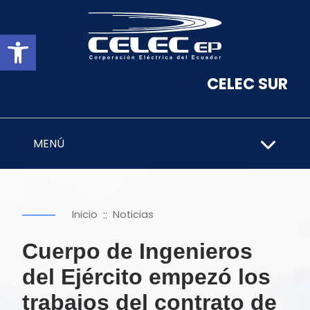
Abrir barra de herramientas
CELEC SUR
MENÚ
::
Inicio
Noticias
Cuerpo de Ingenieros
del Ejército empezó los
trabajos del contrato de