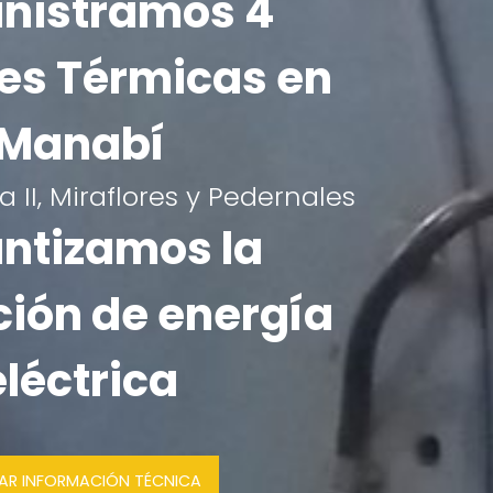
nistramos 4
es Térmicas en
Manabí
 II, Miraflores y Pedernales
ntizamos la
ión de energía
eléctrica
SAR INFORMACIÓN TÉCNICA