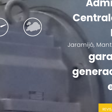
Admi
Central
Jaramijó, Manta
gara
generac
REVI