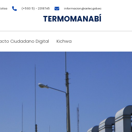
Colisa
(+593 5) - 2318745
informacion@celec.gob.ec
TERMOMANABÍ
cto Ciudadano Digital
Kichwa