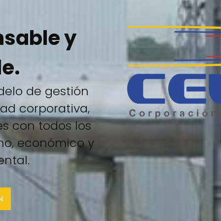
nsable y
e.
elo de gestión
ad corporativa,
es con todos los
ano, económico y
ntal.
N