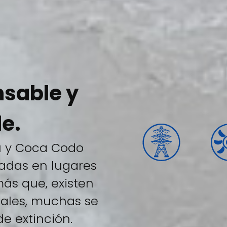
nsable y
e.
u y Coca Codo
cadas en lugares
más que, existen
cuales, muchas se
e extinción.