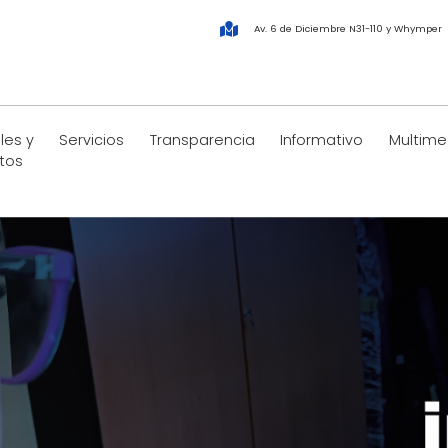
Av. 6 de Diciembre N31-110 y Whymper
les y
Servicios
Transparencia
Informativo
Multime
tos