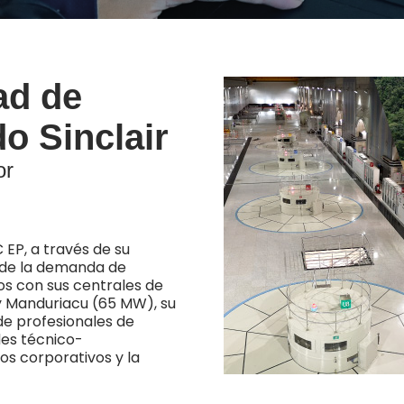
ad de
o Sinclair
or
 EP, a través de su
nde la demanda de
os con sus centrales de
y Manduriacu (65 MW), su
e profesionales de
des técnico-
os corporativos y la