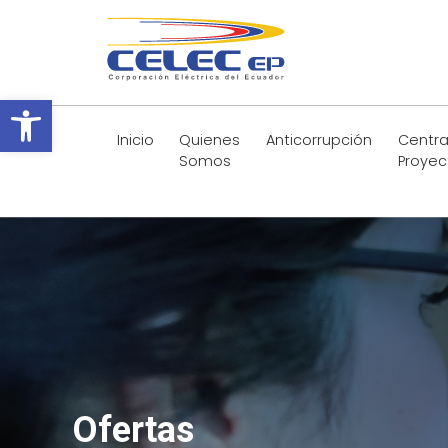
Abrir barra de herramientas
Inicio
Quienes
Anticorrupción
Centra
Somos
Proyec