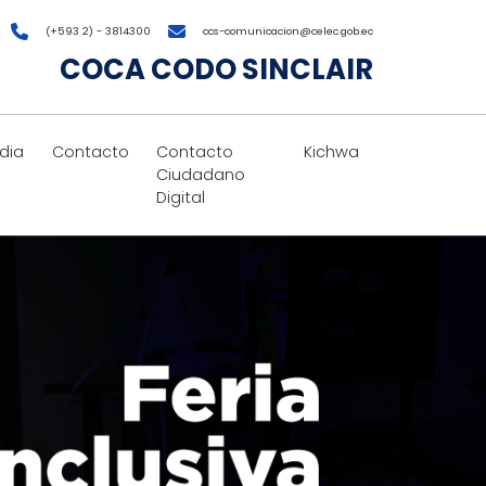
(+593 2) - 3814300
ccs-comunicacion@celec.gob.ec
COCA CODO SINCLAIR
dia
Contacto
Contacto
Kichwa
Ciudadano
Digital