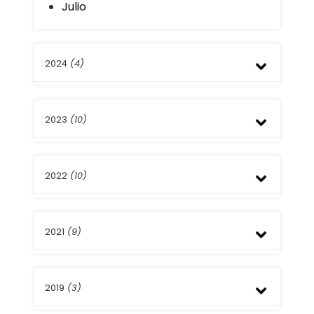
Julio
2024
(4)
Junio
2023
(10)
Marzo
Enero
Diciembre
2022
(10)
Junio
Mayo
Abril
Diciembre
Marzo
2021
(9)
Octubre
Septiembre
Abril
Diciembre
Marzo
2019
(3)
Noviembre
Febrero
Agosto