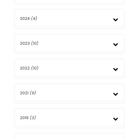
2024
(4)
Junio
2023
(10)
Marzo
Enero
Diciembre
2022
(10)
Junio
Mayo
Abril
Diciembre
Marzo
2021
(9)
Octubre
Septiembre
Abril
Diciembre
Marzo
2019
(3)
Noviembre
Febrero
Agosto
Enero
Junio
Febrero