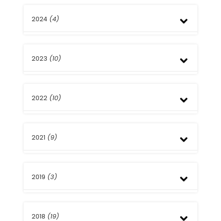
2024
(4)
Junio
2023
(10)
Marzo
Enero
Diciembre
2022
(10)
Junio
Mayo
Abril
Diciembre
Marzo
2021
(9)
Octubre
Septiembre
Abril
Diciembre
Marzo
2019
(3)
Noviembre
Febrero
Agosto
Enero
Junio
Febrero
Mayo
2018
(19)