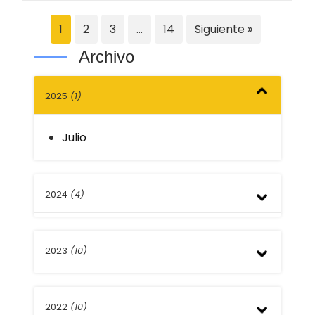
1
2
3
…
14
Siguiente »
Archivo
2025
(1)
Julio
2024
(4)
Junio
2023
(10)
Marzo
Enero
Diciembre
2022
(10)
Junio