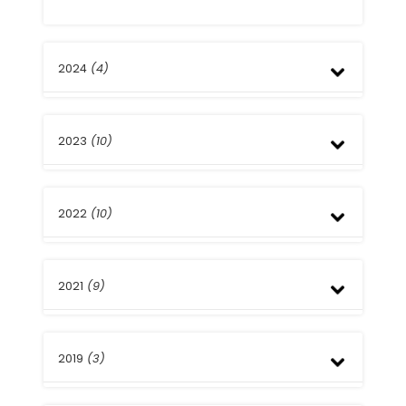
2024
(4)
Junio
2023
(10)
Marzo
Enero
Diciembre
2022
(10)
Junio
Mayo
Abril
Diciembre
Marzo
2021
(9)
Octubre
Septiembre
Abril
Diciembre
Marzo
2019
(3)
Noviembre
Febrero
Agosto
Enero