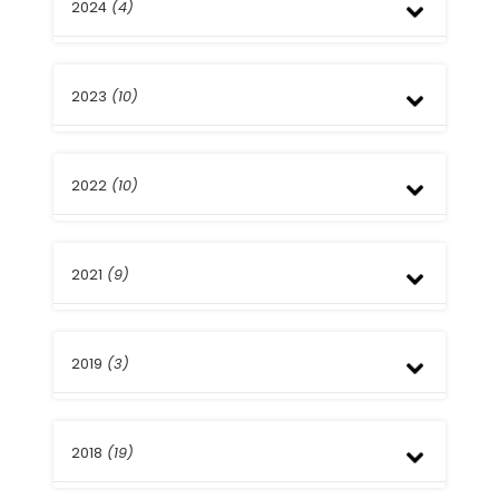
2024
(4)
Junio
2023
(10)
Marzo
Enero
Diciembre
2022
(10)
Junio
Mayo
Abril
Diciembre
Marzo
2021
(9)
Octubre
Septiembre
Abril
Diciembre
Marzo
2019
(3)
Noviembre
Febrero
Agosto
Enero
Junio
Febrero
Mayo
2018
(19)
Abril