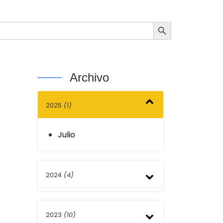
Botón de búsqueda
Archivo
2025
(1)
Julio
2024
(4)
Junio
2023
(10)
Marzo