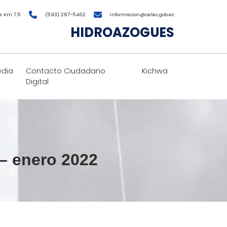
e Km 7.5
(593) 287-5462
informacion@celec.gob.ec
HIDROAZOGUES
edia
Contacto Ciudadano
Kichwa
Digital
– enero 2022