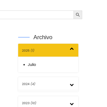
Botón de búsqueda
Archivo
2025
(1)
Julio
2024
(4)
Junio
2023
(10)
Marzo