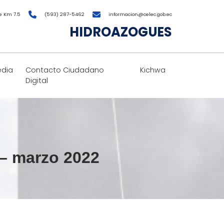
e Km 7.5
(593) 287-5462
informacion@celec.gob.ec
HIDROAZOGUES
edia
Contacto Ciudadano
Kichwa
Digital
 – marzo 2022