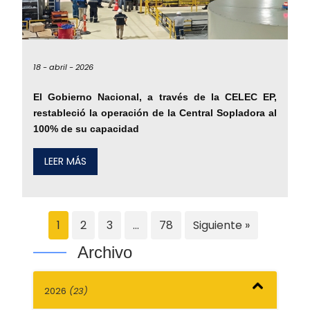
18 -
abril -
2026
El Gobierno Nacional, a través de la CELEC EP,
restableció la operación de la Central Sopladora al
100% de su capacidad
LEER MÁS
1
2
3
…
78
Siguiente »
Archivo
2026
(23)