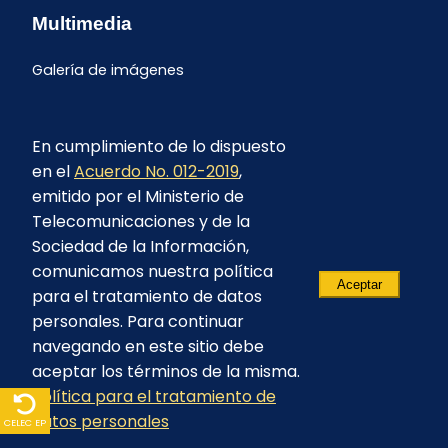
Multimedia
Galería de imágenes
En cumplimiento de lo dispuesto
en el
Acuerdo No. 012-2019
,
emitido por el Ministerio de
Telecomunicaciones y de la
Sociedad de la Información,
comunicamos nuestra política
Aceptar
para el tratamiento de datos
personales. Para continuar
navegando en este sitio debe
aceptar los términos de la misma.
© 2023 - CELEC EP - Todos los derechos
Política para el tratamiento de
reservados
datos personales
CELEC EP