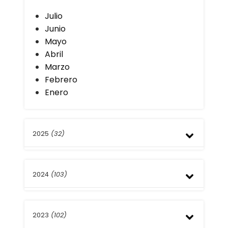
Julio
Junio
Mayo
Abril
Marzo
Febrero
Enero
2025
(32)
Diciembre
2024
(103)
Noviembre
Octubre
Septiembre
Octubre
Agosto
2023
(102)
Septiembre
Julio