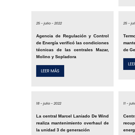
25 -
julio -
2022
25 -
ju
Agencia de Regulación y Control
Ter
de Energía verificó las condiciones
mante
técnicas de las centrales Mazar,
de Ge
Molino y Sopladora
LE
LEER MÁS
18 -
julio -
2022
11 -
juli
La central Marcel Laniado De Wind
Centr
realiza mantenimiento overhaul de
recu
la unidad 3 de generación
energ