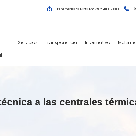
Panamericana Norte Km 7.5 y vía a Llacao
(
Servicios
Transparencia
Informativo
Multime
l
técnica a las centrales térmic