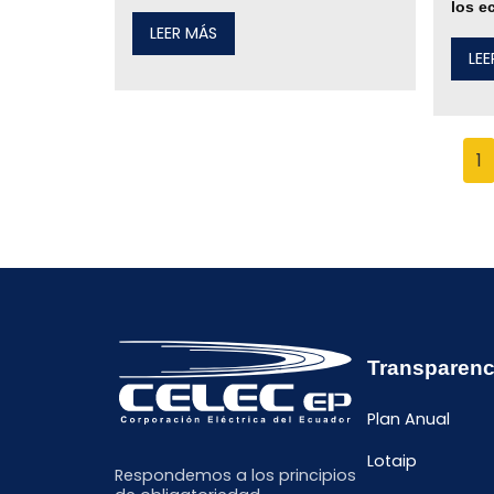
los e
LEER MÁS
LE
1
Transparenc
Plan Anual
Lotaip
Respondemos a los principios