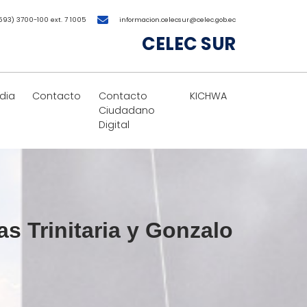
593) 3700-100 ext. 7 1005
informacion.celecsur@celec.gob.ec
CELEC SUR
dia
Contacto
Contacto
KICHWA
Ciudadano
Digital
as Trinitaria y Gonzalo