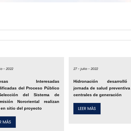
io -
2022
27 -
julio -
2022
resas Interesadas
Hidronación desarroll
lificadas del Proceso Público
jornada de salud preventiva
elección del Sistema de
centrales de generación
misión Nororiental realizan
LEER MÁS
a en sitio del proyecto
ER MÁS