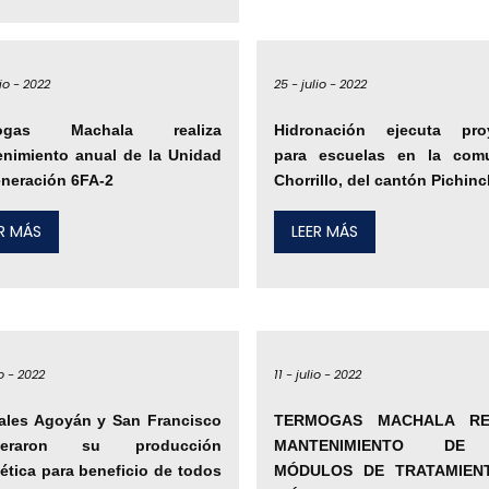
lio -
2022
25 -
julio -
2022
mogas Machala realiza
Hidronación ejecuta pro
nimiento anual de la Unidad
para escuelas en la com
neración 6FA-2
Chorrillo, del cantón Pichin
ER MÁS
LEER MÁS
o -
2022
11 -
julio -
2022
ales Agoyán y San Francisco
TERMOGAS MACHALA RE
peraron su producción
MANTENIMIENTO DE
ética para beneficio de todos
MÓDULOS DE TRATAMIEN