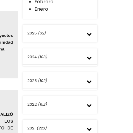
Febrero
Enero
2025
(32)
yectos
unidad
cha
Diciembre
2024
(103)
Noviembre
Octubre
Septiembre
Octubre
Agosto
2023
(102)
Septiembre
Julio
Agosto
Junio
Julio
Diciembre
Mayo
Junio
2022
(152)
Noviembre
Abril
Abril
Octubre
ALIZÓ
Marzo
Septiembre
Noviembre
 LOS
Febrero
Agosto
2021
(223)
TO DE
Octubre