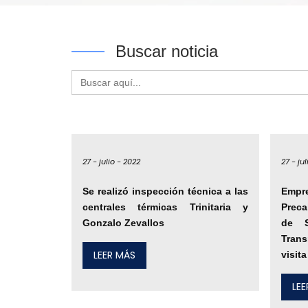
Buscar noticia
Buscar:
27 -
julio -
2022
27 -
jul
Se realizó inspección técnica a las
Emp
centrales térmicas Trinitaria y
Preca
Gonzalo Zevallos
de S
Trans
LEER MÁS
visit
LE