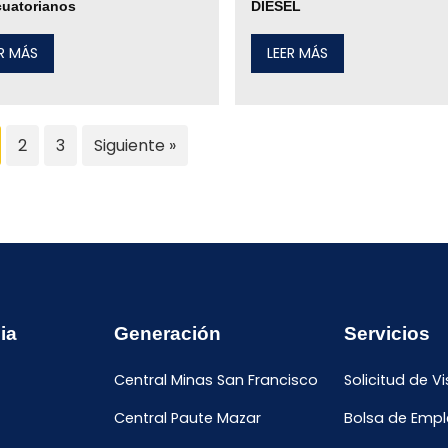
cuatorianos
DIÉSEL
ER MÁS
LEER MÁS
2
3
Siguiente »
ia
Generación
Servicios
Central Minas San Francisco
Solicitud de Vi
Central Paute Mazar
Bolsa de Emp