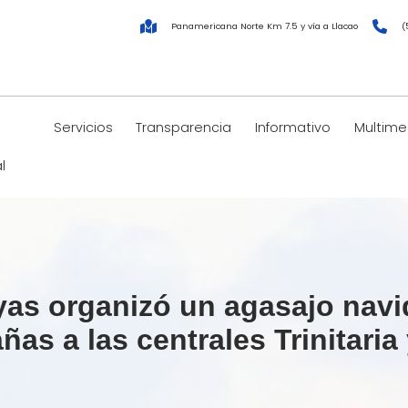
Panamericana Norte Km 7.5 y vía a Llacao
(
Servicios
Transparencia
Informativo
Multime
l
as organizó un agasajo navi
 a las centrales Trinitaria y 