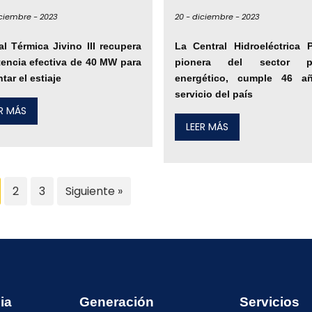
ciembre -
2023
20 -
diciembre -
2023
al Térmica Jivino III recupera
La Central Hidroeléctrica 
tencia efectiva de 40 MW para
pionera del sector pú
tar el estiaje
energético, cumple 46 a
servicio del país
ER MÁS
LEER MÁS
2
3
Siguiente »
ia
Generación
Servicios