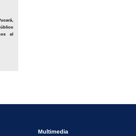
Pucará,
blico
ños al
Multimedia