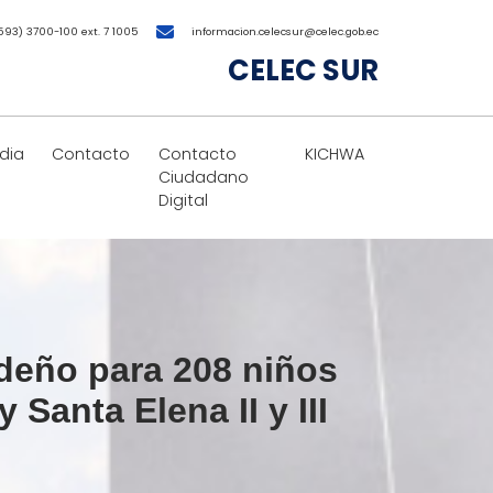
593) 3700-100 ext. 7 1005
informacion.celecsur@celec.gob.ec
CELEC SUR
dia
Contacto
Contacto
KICHWA
Ciudadano
Digital
deño para 208 niños
Santa Elena II y III