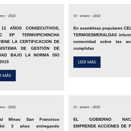
ero -
2022
19 -
enero -
2022
12 AÑOS CONSECUTIVOS,
En asambleas populares CE
EC EP TERMOPICHINCHA
TERMOESMERALDAS inform
IENE LA CERTIFICACION DE
comunidad sobre las ac
SISTEMA DE GESTIÓN DE
cumplidas
DAD BAJO LA NORMA ISO
LEER MÁS
2015
ER MÁS
ero -
2022
12 -
enero -
2022
ral Minas San Francisco
EL GOBIERNO NACI
lió 3 años entregando
EMPRENDE ACCIONES DE 