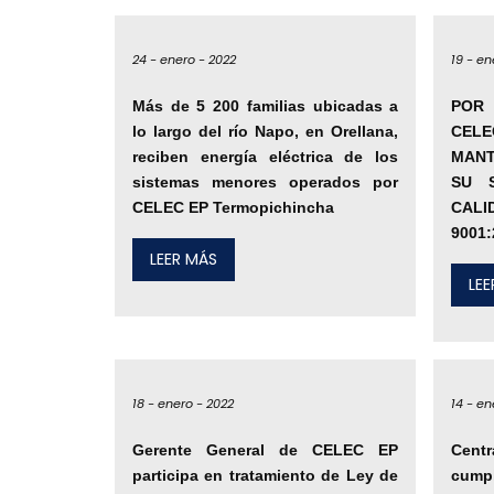
24 -
enero -
2022
19 -
en
Más de 5 200 familias ubicadas a
POR 
lo largo del río Napo, en Orellana,
CEL
reciben energía eléctrica de los
MANT
sistemas menores operados por
SU 
CELEC EP Termopichincha
CALI
9001:
LEER MÁS
LE
18 -
enero -
2022
14 -
en
Gerente General de CELEC EP
Cent
participa en tratamiento de Ley de
cump