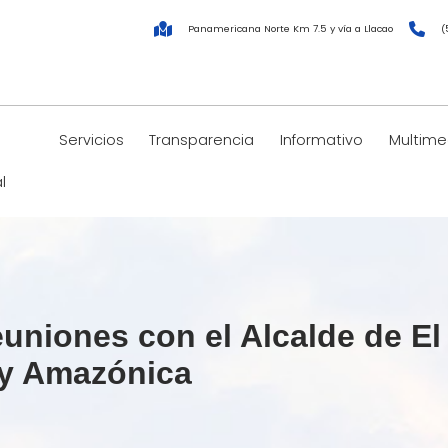
Panamericana Norte Km 7.5 y vía a Llacao
(
Servicios
Transparencia
Informativo
Multime
l
niones con el Alcalde de El 
ey Amazónica