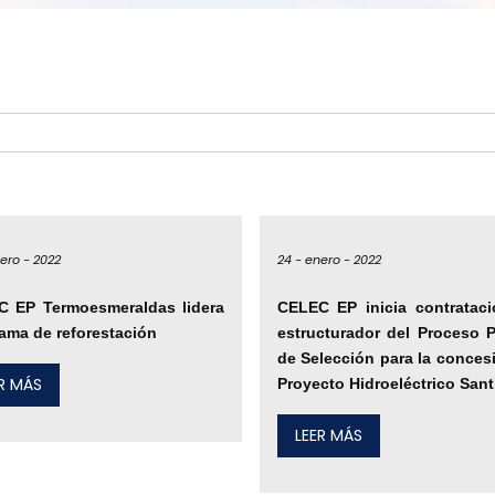
ero -
2022
24 -
enero -
2022
C EP Termoesmeraldas lidera
CELEC EP inicia contrataci
ama de reforestación
estructurador del Proceso 
de Selección para la conces
ER MÁS
Proyecto Hidroeléctrico San
LEER MÁS