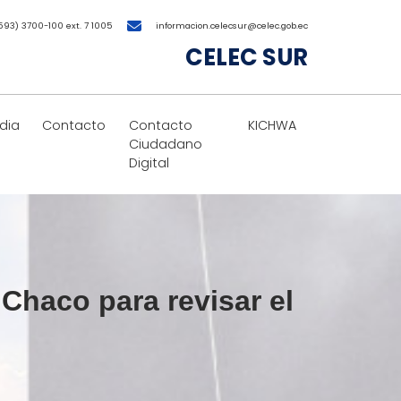
593) 3700-100 ext. 7 1005
informacion.celecsur@celec.gob.ec
CELEC SUR
dia
Contacto
Contacto
KICHWA
Ciudadano
Digital
Chaco para revisar el