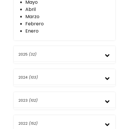
Mayo
Abril
Marzo
Febrero
Enero
2025
(32)
Diciembre
2024
(103)
Noviembre
Octubre
Septiembre
Octubre
Agosto
2023
(102)
Septiembre
Julio
Agosto
Junio
Julio
Diciembre
Mayo
Junio
2022
(152)
Noviembre
Abril