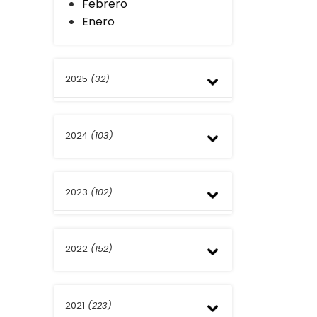
Febrero
Enero
2025
(32)
Diciembre
2024
(103)
Noviembre
Octubre
Septiembre
Octubre
Agosto
2023
(102)
Septiembre
Julio
Agosto
Junio
Julio
Diciembre
Mayo
Junio
2022
(152)
Noviembre
Abril
Abril
Octubre
Marzo
Septiembre
Noviembre
Febrero
Agosto
2021
(223)
Octubre