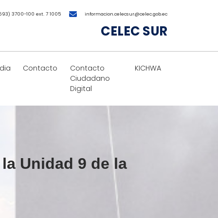
593) 3700-100 ext. 7 1005
informacion.celecsur@celec.gob.ec
CELEC SUR
dia
Contacto
Contacto
KICHWA
Ciudadano
Digital
a Unidad 9 de la