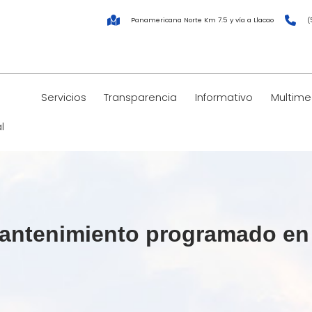
Panamericana Norte Km 7.5 y vía a Llacao
(
Servicios
Transparencia
Informativo
Multime
l
ntenimiento programado en l