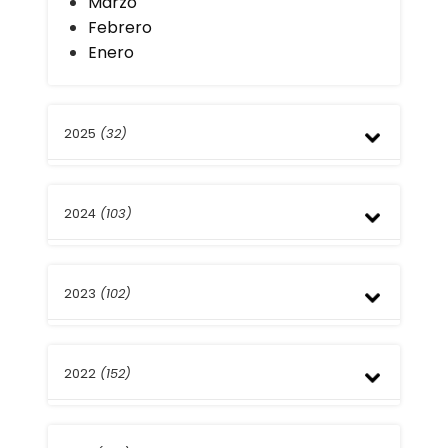
Marzo
Febrero
Enero
2025
(32)
Diciembre
2024
(103)
Noviembre
Octubre
Septiembre
Octubre
Agosto
2023
(102)
Septiembre
Julio
Agosto
Junio
Julio
Diciembre
Mayo
Junio
2022
(152)
Noviembre
Abril
Abril
Octubre
Marzo
Septiembre
Noviembre
Febrero