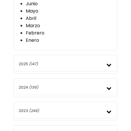
Junio
Mayo
Abril
Marzo
Febrero
Enero
2025
(147)
Diciembre
2024
(136)
Noviembre
Octubre
Septiembre
Diciembre
Agosto
2023
(249)
Noviembre
Julio
Octubre
Junio
Septiembre
Diciembre