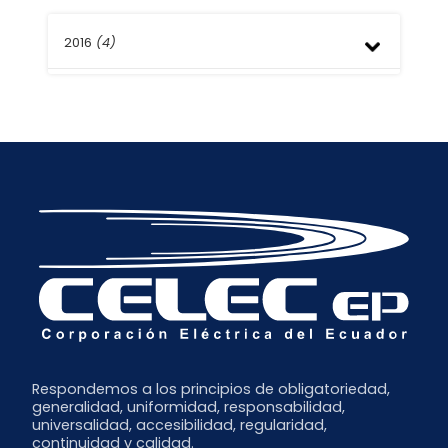
Febrero
Mayo
Septiembre
Octubre
Enero
Abril
Agosto
2016
(4)
Septiembre
Marzo
Julio
Julio
Febrero
Junio
Junio
Septiembre
Enero
Mayo
Abril
Agosto
Abril
Marzo
Mayo
Marzo
Febrero
Febrero
Enero
Respondemos a los principios de obligatoriedad,
generalidad, uniformidad, responsabilidad,
universalidad, accesibilidad, regularidad,
continuidad y calidad.