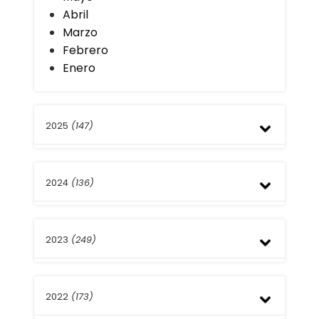
Abril
Marzo
Febrero
Enero
2025
(147)
Diciembre
2024
(136)
Noviembre
Octubre
Septiembre
Diciembre
Agosto
2023
(249)
Noviembre
Julio
Octubre
Junio
Septiembre
Diciembre
Mayo
Agosto
2022
(173)
Noviembre
Abril
Julio
Octubre