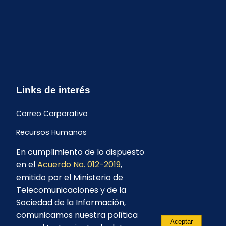
Links de interés
Correo Corporativo
Recursos Humanos
En cumplimiento de lo dispuesto
Buzón de quejas y sugerencias
en el
Acuerdo No. 012-2019
,
Formulario Contrataciones
emitido por el Ministerio de
Telecomunicaciones y de la
Sociedad de la Información,
comunicamos nuestra política
Aceptar