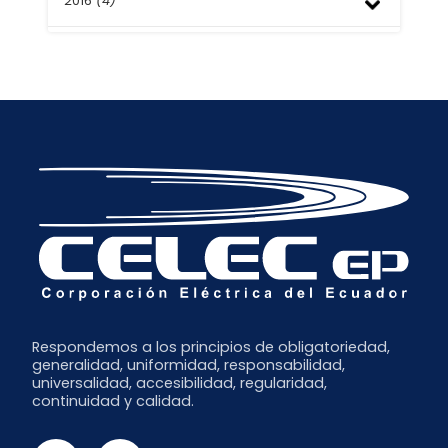
2016
(4)
Septiembre
Marzo
Julio
Julio
Febrero
Junio
Junio
Septiembre
Enero
Mayo
Abril
Agosto
Abril
Marzo
Mayo
Marzo
Febrero
Febrero
Enero
Respondemos a los principios de obligatoriedad,
generalidad, uniformidad, responsabilidad,
universalidad, accesibilidad, regularidad,
continuidad y calidad.