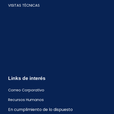
VISITAS TÉCNICAS
Links de interés
Correo Corporativo
Recursos Humanos
En cumplimiento de lo dispuesto
Buzón de quejas y sugerencias