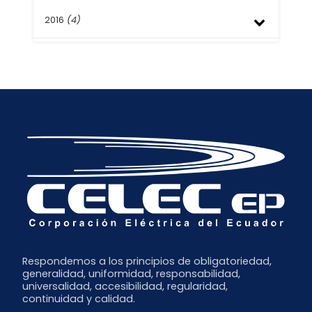
Septiembre
Octubre
Enero
Abril
Agosto
2016
(4)
Septiembre
Marzo
Julio
Julio
Febrero
Junio
Junio
Septiembre
Enero
Mayo
Abril
Agosto
Abril
Marzo
Mayo
Marzo
Febrero
Febrero
Enero
Respondemos a los principios de obligatoriedad,
generalidad, uniformidad, responsabilidad,
universalidad, accesibilidad, regularidad,
continuidad y calidad.