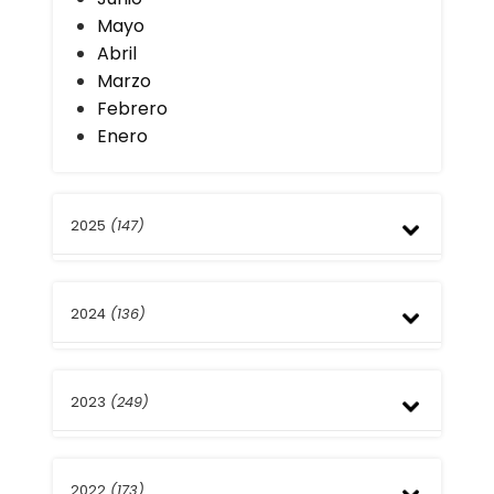
Mayo
Abril
Marzo
Febrero
Enero
2025
(147)
Diciembre
2024
(136)
Noviembre
Octubre
Septiembre
Diciembre
Agosto
2023
(249)
Noviembre
Julio
Octubre
Junio
Septiembre
Diciembre
Mayo
Agosto
2022
(173)