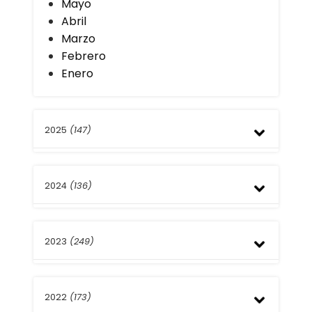
Mayo
Abril
Marzo
Febrero
Enero
2025
(147)
Diciembre
2024
(136)
Noviembre
Octubre
Septiembre
Diciembre
Agosto
2023
(249)
Noviembre
Julio
Octubre
Junio
Septiembre
Diciembre
Mayo
Agosto
2022
(173)
Noviembre
Abril