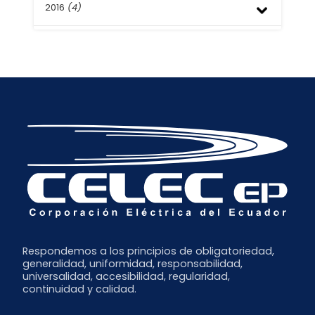
Abril
Agosto
2016
(4)
Septiembre
Marzo
Julio
Julio
Febrero
Junio
Junio
Septiembre
Enero
Mayo
Abril
Agosto
Abril
Marzo
Mayo
Marzo
Febrero
Febrero
Enero
Respondemos a los principios de obligatoriedad,
generalidad, uniformidad, responsabilidad,
universalidad, accesibilidad, regularidad,
continuidad y calidad.