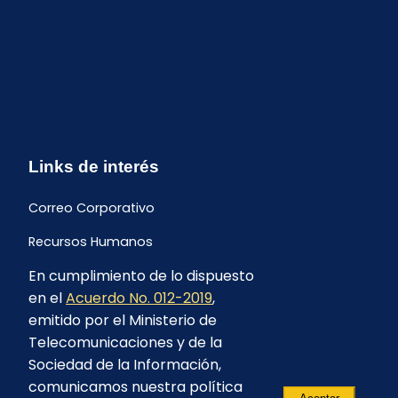
Links de interés
Correo Corporativo
Recursos Humanos
En cumplimiento de lo dispuesto
Buzón de quejas y sugerencias
en el
Acuerdo No. 012-2019
,
Formulario Contrataciones
emitido por el Ministerio de
Telecomunicaciones y de la
Sociedad de la Información,
comunicamos nuestra política