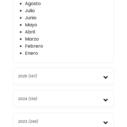
Agosto
Julio
Junio
Mayo
Abril
Marzo
Febrero
Enero
2025
(147)
Diciembre
2024
(136)
Noviembre
Octubre
Septiembre
Diciembre
Agosto
2023
(249)
Noviembre