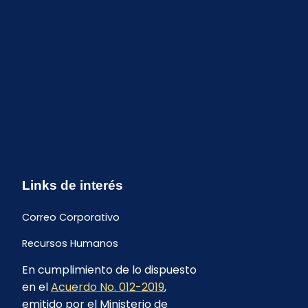
Links de interés
Correo Corporativo
Recursos Humanos
En cumplimiento de lo dispuesto
Buzón de quejas y sugerencias
en el
Acuerdo No. 012-2019
,
Formulario Contrataciones
emitido por el Ministerio de