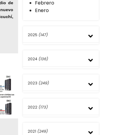
Febrero
dio de
Enero
nuevo
icuchí,
2025
(147)
Diciembre
2024
(136)
Noviembre
Octubre
Septiembre
Diciembre
Agosto
2023
(249)
Noviembre
Julio
Octubre
Junio
Septiembre
Diciembre
Mayo
Agosto
2022
(173)
Noviembre
Abril
Julio
Octubre
Marzo
Junio
Septiembre
Diciembre
Febrero
Mayo
Agosto
2021
(249)
Noviembre