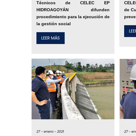
Técnicos de CELEC EP
CELE
HIDROAGOYÁN difunden
de Cu
procedimiento para la ejecución de
preve
la gestión social
LE
LEER MÁS
27 -
enero -
2021
27 -
en