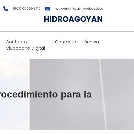
(593) 03 299 6710
hag-comunicacion@celec.gob.ec
HIDROAGOYAN
Contacto
Contacto
Kichwa
Ciudadano Digital
cedimiento para la