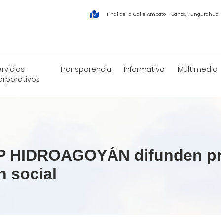
Final de la Calle Ambato - Baños, Tungurahua
rvicios
Transparencia
Informativo
Multimedia
orporativos
P HIDROAGOYÁN difunden pro
n social