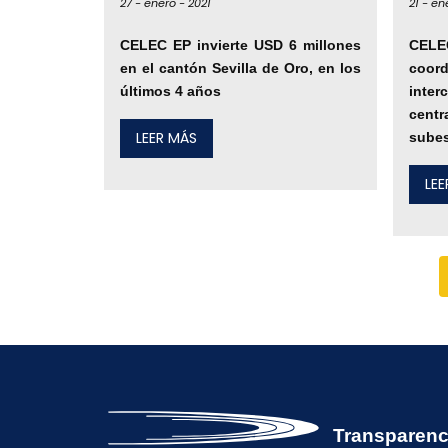
27 -
enero -
2021
21 -
en
CELEC EP invierte USD 6 millones
CEL
en el cantón Sevilla de Oro, en los
coo
últimos 4 años
inte
centr
LEER MÁS
subes
LE
Transparenc