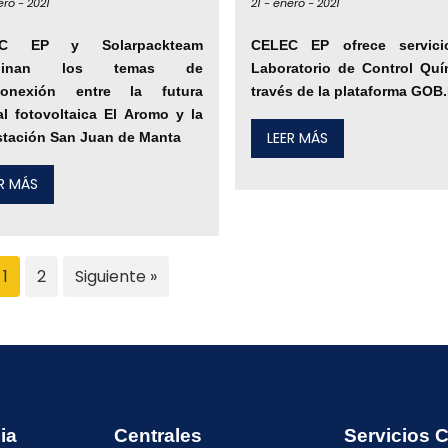
ero -
2021
21 -
enero -
2021
EC EP y Solarpackteam
CELEC EP ofrece servic
rdinan los temas de
Laboratorio de Control Quí
rconexión entre la futura
través de la plataforma GOB
al fotovoltaica El Aromo y la
LEER MÁS
tación San Juan de Manta
ER MÁS
1
2
Siguiente »
ia
Centrales
Servicios 