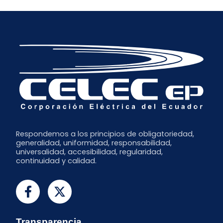
Agosto
Enero
Abril
Julio
Marzo
Junio
Febrero
Mayo
Enero
Abril
Marzo
Febrero
Enero
Respondemos a los principios de obligatoriedad,
generalidad, uniformidad, responsabilidad,
universalidad, accesibilidad, regularidad,
continuidad y calidad.
Transparencia