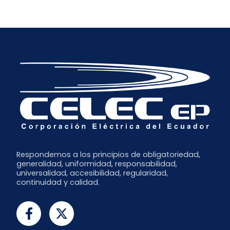
Junio
Septiembre
Septiembre
Febrero
Mayo
Agosto
Enero
Abril
Julio
Marzo
Junio
Febrero
Mayo
Enero
Abril
Marzo
Febrero
Enero
Respondemos a los principios de obligatoriedad,
generalidad, uniformidad, responsabilidad,
universalidad, accesibilidad, regularidad,
continuidad y calidad.