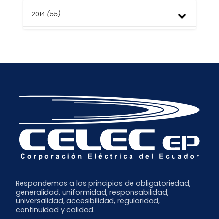
Septiembre
Diciembre
Febrero
Mayo
Agosto
2014
(55)
Noviembre
Abril
Julio
Octubre
Marzo
Junio
Septiembre
Septiembre
Febrero
Mayo
Agosto
Enero
Abril
Julio
Marzo
Junio
Febrero
Mayo
Enero
Abril
Marzo
Febrero
Enero
Respondemos a los principios de obligatoriedad,
generalidad, uniformidad, responsabilidad,
universalidad, accesibilidad, regularidad,
continuidad y calidad.