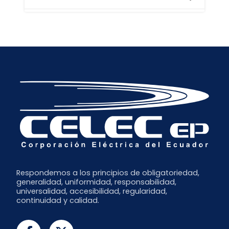
Abril
Julio
Octubre
Marzo
Junio
Septiembre
Septiembre
Febrero
Mayo
Agosto
Enero
Abril
Julio
Marzo
Junio
Febrero
Mayo
Enero
Abril
Marzo
Febrero
Enero
Respondemos a los principios de obligatoriedad,
generalidad, uniformidad, responsabilidad,
universalidad, accesibilidad, regularidad,
continuidad y calidad.