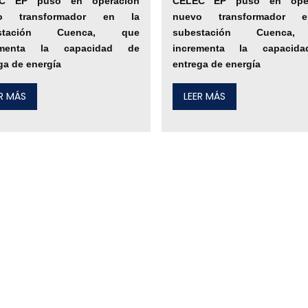
C EP puso en operación
CELEC EP puso en oper
o transformador en la
nuevo transformador 
estación Cuenca, que
subestación Cuenca
ementa la capacidad de
incrementa la capacid
ga de energía
entrega de energía
ER MÁS
LEER MÁS