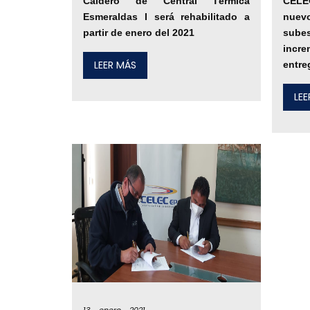
Caldero de Central Térmica
CELE
Esmeraldas I será rehabilitado a
nuev
partir de enero del 2021
sub
incr
LEER MÁS
entre
LE