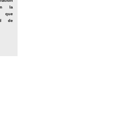
ación
en la
, que
ad de