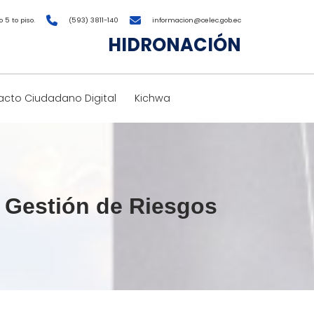
 5 to piso.
(593) 3811-140
informacion@celec.gob.ec
HIDRONACIÓN
cto Ciudadano Digital
Kichwa
e Gestión de Riesgos