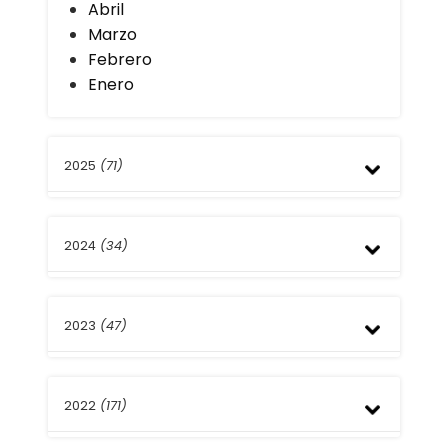
Abril
Marzo
Febrero
Enero
2025
(71)
Diciembre
2024
(34)
Noviembre
Octubre
Septiembre
Diciembre
Agosto
2023
(47)
Noviembre
Julio
Septiembre
Junio
Agosto
Diciembre
Julio
2022
(171)
Noviembre
Marzo
Octubre