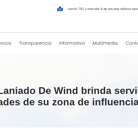
Carchi 702 y avenida 9 de octubre edificio salco
vicios
Transparencia
Informativo
Multimedia
Conta
 Laniado De Wind brinda servi
des de su zona de influenci