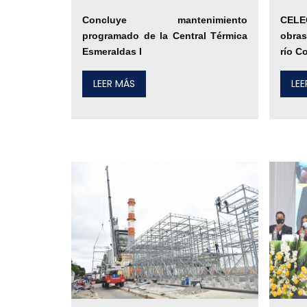
Concluye mantenimiento
CELEC
programado de la Central Térmica
obras
Esmeraldas I
río C
LEER MÁS
LE