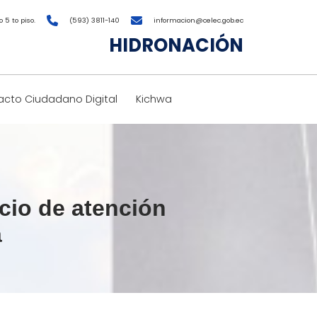
 5 to piso.
(593) 3811-140
informacion@celec.gob.ec
HIDRONACIÓN
cto Ciudadano Digital
Kichwa
cio de atención
a