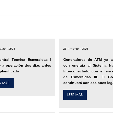
rzo -
2026
25 -
marzo -
2026
entral Térmica Esmeraldas I
Generadores de ATM ya a
ó a operación dos días antes
con energía al Sistema Na
 planificado
Interconectado con el enc
de Esmeraldas III. El Go
ER MÁS
continuará con acciones leg
LEER MÁS