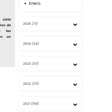
Enero
siete
2025
(71)
rico de
o las
en un
Diciembre
2024
(34)
Noviembre
Octubre
Septiembre
Diciembre
Agosto
2023
(47)
Noviembre
Julio
Septiembre
Junio
Agosto
Diciembre
Julio
2022
(171)
Noviembre
Marzo
Octubre
Febrero
Septiembre
Diciembre
Enero
Agosto
2021
(159)
Noviembre
Julio
Octubre