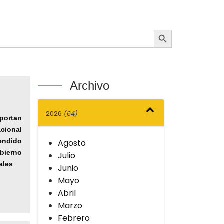
Botón de búsqueda
Archivo
2026
(64)
portan
cional
endido
Agosto
bierno
Julio
ales
Junio
Mayo
Abril
Marzo
Febrero