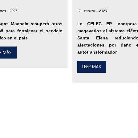
rzo -
2026
17 -
marzo -
2026
ogas Machala recuperó otros
La CELEC EP incorpora 
 para fortalecer el servicio
megavatios al sistema eléct
rico en el país
Santa Elena reduciend
afectaciones por daño 
ER MÁS
autotransformador
LEER MÁS