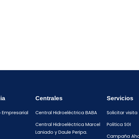
ia
Centrales
Servicios
o Empresarial
Central Hidroeléctrica BABA
Solicitar visita
Central Hidroeléctrica Marcel
Politica SGI
Laniado y Daule Peripa.
Campaña Ahor