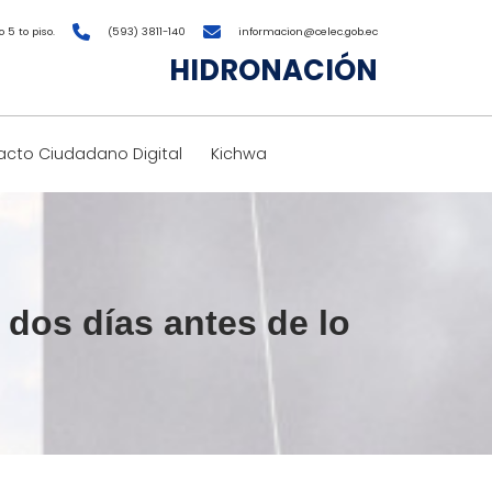
 5 to piso.
(593) 3811-140
informacion@celec.gob.ec
HIDRONACIÓN
cto Ciudadano Digital
Kichwa
 dos días antes de lo