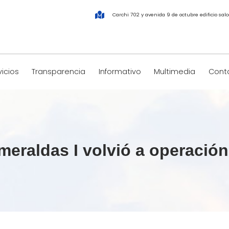
Carchi 702 y avenida 9 de octubre edificio salco
vicios
Transparencia
Informativo
Multimedia
Conta
meraldas I volvió a operación