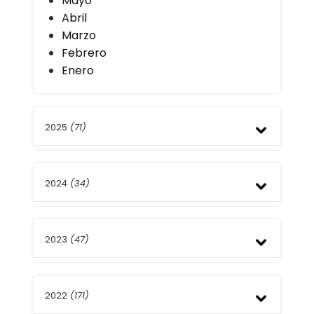
Mayo
Abril
Marzo
Febrero
Enero
2025
(71)
Diciembre
2024
(34)
Noviembre
Octubre
Septiembre
Diciembre
Agosto
2023
(47)
Noviembre
Julio
Septiembre
Junio
Agosto
Diciembre
Julio
2022
(171)
Noviembre
Marzo