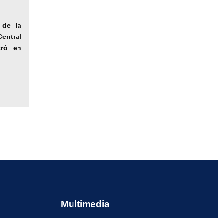
 de la
ntral
tró en
Multimedia