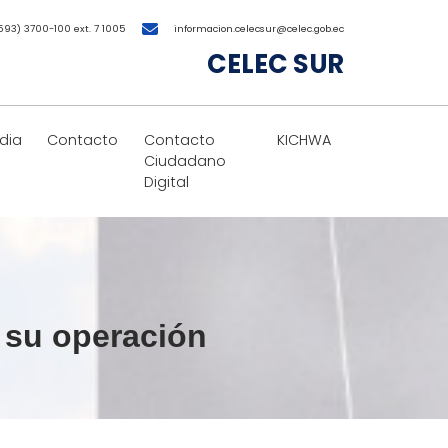
593) 3700-100 ext. 7 1005
informacion.celecsur@celec.gob.ec
CELEC SUR
dia
Contacto
Contacto
KICHWA
Ciudadano
Digital
a su operación