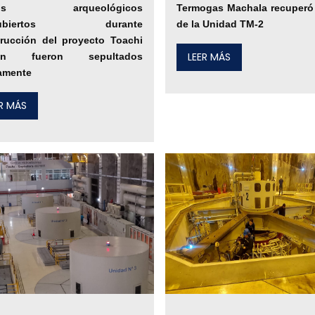
tos arqueológicos
Termogas Machala recuper
cubiertos durante
de la Unidad TM-2
rucción del proyecto Toachi
LEER MÁS
tón fueron sepultados
amente
ER MÁS