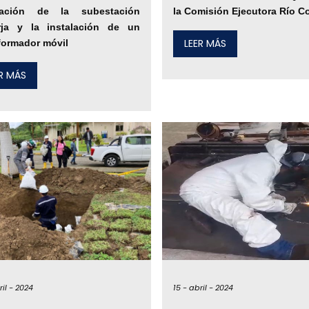
iación de la subestación
la Comisión Ejecutora Río C
rja y la instalación de un
LEER MÁS
formador móvil
ER MÁS
il -
2024
15 -
abril -
2024