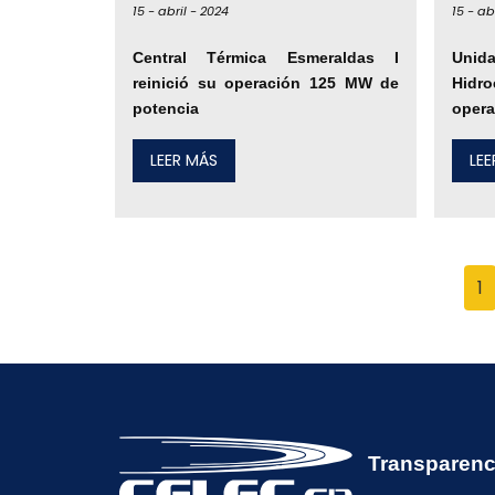
15 -
abril -
2024
15 -
abr
Central Térmica Esmeraldas I
Uni
reinició su operación 125 MW de
Hidro
potencia
opera
LEER MÁS
LE
1
Transparenc