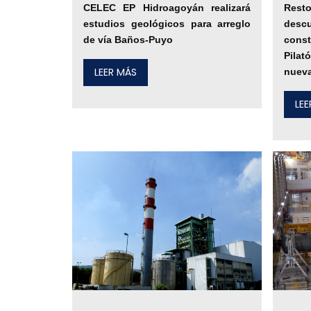
CELEC EP Hidroagoyán realizará
Res
estudios geológicos para arreglo
des
de vía Baños-Puyo
const
Pila
LEER MÁS
nuev
LE