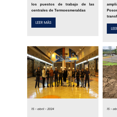
los puestos de trabajo de las
ampl
centrales de Termoesmeraldas
Poso
trans
LEER MÁS
LE
15 -
abril -
2024
15 -
abr