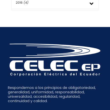
Abril
Agosto
2016
(4)
Septiembre
Marzo
Julio
Julio
Febrero
Junio
Junio
Septiembre
Enero
Mayo
Abril
Agosto
Abril
Marzo
Mayo
Marzo
Febrero
Febrero
Enero
Respondemos a los principios de obligatoriedad,
generalidad, uniformidad, responsabilidad,
universalidad, accesibilidad, regularidad,
continuidad y calidad.