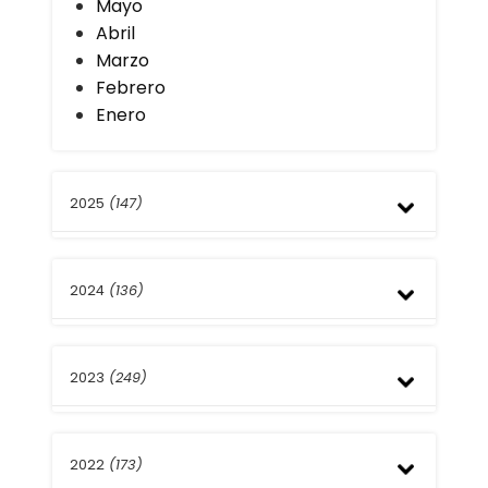
Mayo
Abril
Marzo
Febrero
Enero
2025
(147)
Diciembre
2024
(136)
Noviembre
Octubre
Septiembre
Diciembre
Agosto
2023
(249)
Noviembre
Julio
Octubre
Junio
Septiembre
Diciembre
Mayo
Agosto
2022
(173)
Noviembre
Abril