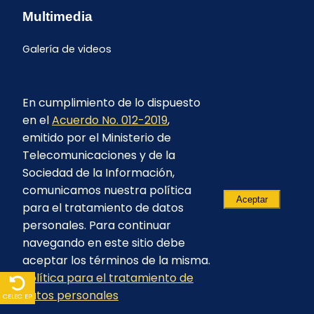
Multimedia
Galería de videos
En cumplimiento de lo dispuesto
en el
Acuerdo No. 012-2019
,
emitido por el Ministerio de
Telecomunicaciones y de la
Sociedad de la Información,
comunicamos nuestra política
Aceptar
para el tratamiento de datos
personales. Para continuar
navegando en este sitio debe
aceptar los términos de la misma.
© 2023 - CELEC EP - Todos los derechos
Política para el tratamiento de
reservados
datos personales
CELEC EP