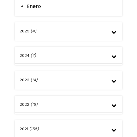
Enero
2025
(4)
Noviembre
2024
(7)
Julio
Abril
Diciembre
2023
(14)
Octubre
Julio
Abril
Diciembre
Marzo
2022
(18)
Noviembre
Febrero
Octubre
Enero
Septiembre
Diciembre
Agosto
2021
(158)
Noviembre
Julio