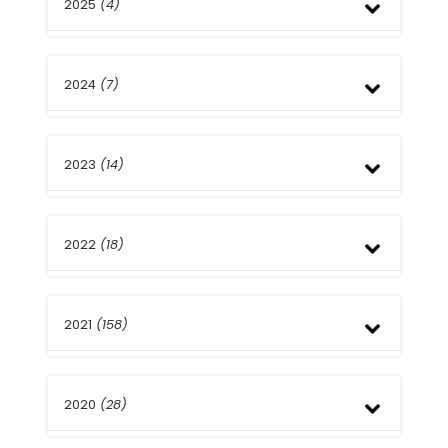
2025
(4)
Noviembre
2024
(7)
Julio
Abril
Diciembre
2023
(14)
Octubre
Julio
Abril
Diciembre
Marzo
2022
(18)
Noviembre
Febrero
Octubre
Enero
Septiembre
Diciembre
Agosto
2021
(158)
Noviembre
Julio
Octubre
Junio
Septiembre
Noviembre
Mayo
Agosto
2020
(28)
Septiembre
Abril
Julio
Agosto