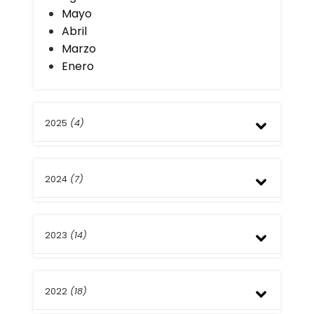
Mayo
Abril
Marzo
Enero
2025
(4)
Noviembre
2024
(7)
Julio
Abril
Diciembre
2023
(14)
Octubre
Julio
Abril
Diciembre
Marzo
2022
(18)
Noviembre
Febrero
Octubre