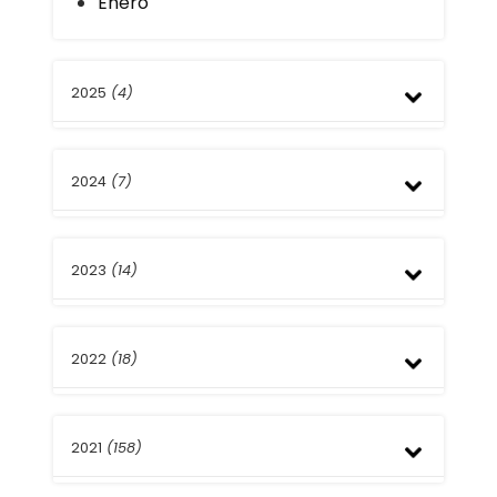
Enero
2025
(4)
Noviembre
2024
(7)
Julio
Abril
Diciembre
2023
(14)
Octubre
Julio
Abril
Diciembre
Marzo
2022
(18)
Noviembre
Febrero
Octubre
Enero
Septiembre
Diciembre
Agosto
2021
(158)
Noviembre
Julio
Octubre