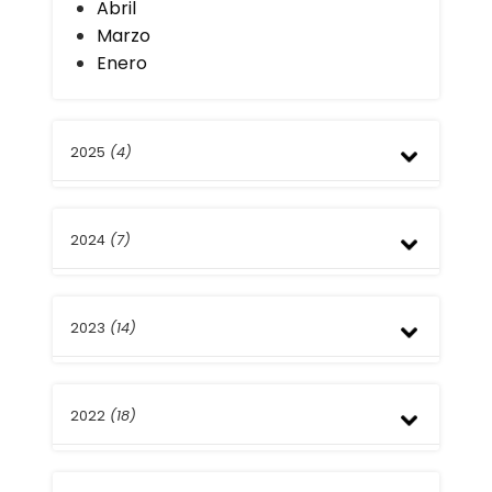
Abril
Marzo
Enero
2025
(4)
Noviembre
2024
(7)
Julio
Abril
Diciembre
2023
(14)
Octubre
Julio
Abril
Diciembre
Marzo
2022
(18)
Noviembre
Febrero
Octubre
Enero
Septiembre
Diciembre