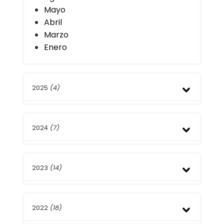
Mayo
Abril
Marzo
Enero
2025
(4)
Noviembre
2024
(7)
Julio
Abril
Diciembre
2023
(14)
Octubre
Julio
Abril
Diciembre
Marzo
2022
(18)
Noviembre
Febrero
Octubre