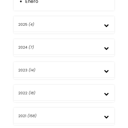
Enero
2025
(4)
Noviembre
2024
(7)
Julio
Abril
Diciembre
2023
(14)
Octubre
Julio
Abril
Diciembre
Marzo
2022
(18)
Noviembre
Febrero
Octubre
Enero
Septiembre
Diciembre
Agosto
2021
(158)
Noviembre
Julio
Octubre